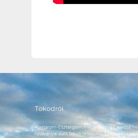
Tokodról
Komárom-Esztergom megyében, a Gerecse heg
nyúlványai alatt fekvő település, Táttól délre és