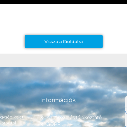
Vissza a főoldalra
Információk
ység keleti
Adatkezelés tájékoztató
 Dorogtól
GDPR