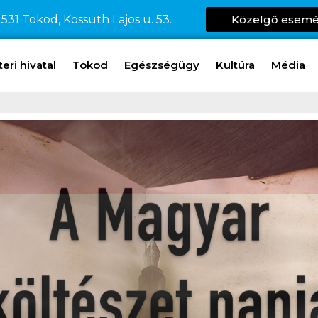
531 Tokod, Kossuth Lajos u. 53.
Közelgő esem
ri hivatal
Tokod
Egészségügy
Kultúra
Média