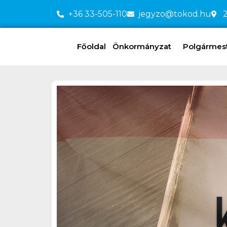
+36 33-505-110
jegyzo@tokod.hu
2
Főoldal
Önkormányzat
Polgármeste