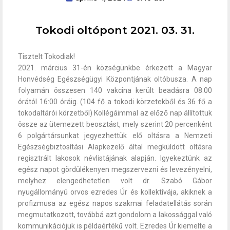
Tokodi oltópont 2021. 03. 31.
Tisztelt Tokodiak!
2021. március 31-én községünkbe érkezett a Magyar
Honvédség Egészségügyi Központjának oltóbusza. A nap
folyamán összesen 140 vakcina került beadásra 08:00
órától 16:00 óráig. (104 fő a tokodi körzetekből és 36 fő a
tokodaltárói körzetből) Kollégáimmal az előző nap állítottuk
össze az ütemezett beosztást, mely szerint 20 percenként
6 polgártársunkat jegyezhettük elő oltásra a Nemzeti
Egészségbiztosítási Alapkezelő által megküldött oltásra
regisztrált lakosok névlistájának alapján. Igyekeztünk az
egész napot gördülékenyen megszervezni és levezényelni,
melyhez elengedhetetlen volt dr. Szabó Gábor
nyugállományú orvos ezredes Úr és kollektívája, akiknek a
profizmusa az egész napos szakmai feladatellátás során
megmutatkozott, továbbá azt gondolom a lakossággal való
kommunikációjuk is példaértékű volt. Ezredes Úr kiemelte a