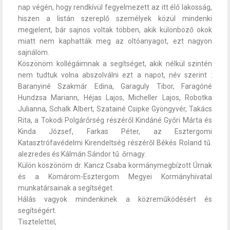
nap végén, hogy rendkívül fegyelmezett az itt élő lakosság,
hiszen a listán szereplő személyek közül mindenki
megjelent, bár sajnos voltak többen, akik különböző okok
miatt nem kaphatták meg az oltóanyagot, ezt nagyon
sajnálom.
Köszönöm kollégáimnak a segítséget, akik nélkül szintén
nem tudtuk volna abszolválni ezt a napot, név szerint :
Baranyiné Szakmár Edina, Garaguly Tibor, Faragóné
Hundzsa Mariann, Héjas Lajos, Micheller Lajos, Robotka
Julianna, Schalk Albert, Szatainé Csipke Gyöngyvér, Takács
Rita, a Tokodi Polgárőrség részéről Kindáné Győri Márta és
Kinda József, Farkas Péter, az Esztergomi
Katasztrófavédelmi Kirendeltség részéről Békés Roland tű.
alezredes és Kálmán Sándor tű. őrnagy.
Külön köszönöm dr. Kancz Csaba kormánymegbízott Úrnak
és a Komárom-Esztergom Megyei Kormányhivatal
munkatársainak a segítséget.
Hálás vagyok mindenkinek a közreműködésért és
segítségért.
Tisztelettel,