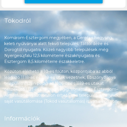
Tokodról
Komárom-Esztergom megyében, a Gerecse hegység
keleti nyúlványai alatt fekvő település, Táttól délre és
Dorogtól nyugatra. Közeli nagyobb települések még
Nyergesújfalu 12,5 kilométerre északnyugatra és
Esztergom 8,5 kilométerre északkeletre.
Közúton elérhető a 10-es főúton, központjába az abból
leágazó 1118-as és 1119-es utak vezetnek, Ebszőnybánya
településrészén pedig az 1106-os és 1119-es utakat
összekötő 1121-es út halad végig. Vonattal az Esztergom–
Almásfüzitő-vasútvonalon érhető el a település, amelynek
saját vasútállomása (Tokod vasútállomás) is van a vonalon.
Információk