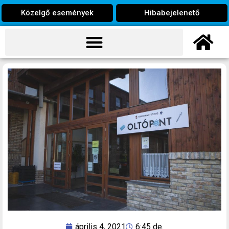
Közelgő események
Hibabejelenető
április 4, 2021
6:45 de.