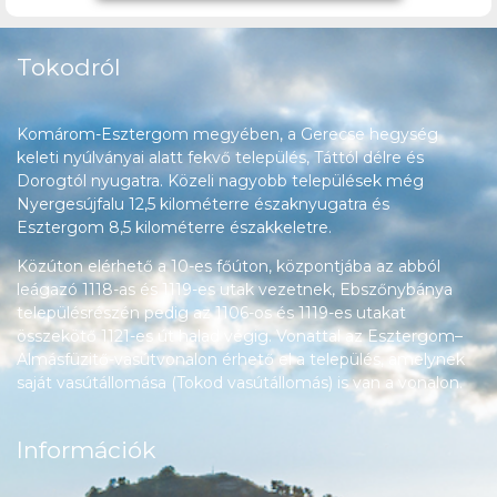
Tokodról
Komárom-Esztergom megyében, a Gerecse hegység
keleti nyúlványai alatt fekvő település, Táttól délre és
Dorogtól nyugatra. Közeli nagyobb települések még
Nyergesújfalu 12,5 kilométerre északnyugatra és
Esztergom 8,5 kilométerre északkeletre.
Közúton elérhető a 10-es főúton, központjába az abból
leágazó 1118-as és 1119-es utak vezetnek, Ebszőnybánya
településrészén pedig az 1106-os és 1119-es utakat
összekötő 1121-es út halad végig. Vonattal az Esztergom–
Almásfüzitő-vasútvonalon érhető el a település, amelynek
saját vasútállomása (Tokod vasútállomás) is van a vonalon.
Információk