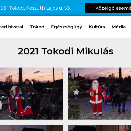
531 Tokod, Kossuth Lajos u. 53.
Közelgő esem
ri hivatal
Tokod
Egészségügy
Kultúra
Média
2021 Tokodi Mikulás