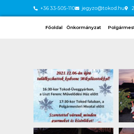
+36 33-505-110
jegyzo@tokod.hu
2
Főoldal
Önkormányzat
Polgármeste