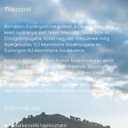
Tokodról
Komárom-Esztergom megyében, a Gerecse hegység
keleti nyúlványai alatt fekvő település, Táttól délre és
Dorogtól nyugatra. Közeli nagyobb települések még
Nyergesújfalu 12,5 kilométerre északnyugatra és
Esztergom 8,5 kilométerre északkeletre.
Közúton elérhető a 10-es főúton, központjába az abból
leágazó 1118-as és 1119-es utak vezetnek, Ebszőnybánya
településrészén pedig az 1106-os és 1119-es utakat
összekötő 1121-es út halad végig. Vonattal az Esztergom–
Almásfüzitő-vasútvonalon érhető el a település, amelynek
saját vasútállomása (Tokod vasútállomás) is van a vonalon.
Információk
Adatkezelés tájékoztató