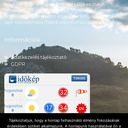
településrészén pedig az 1106-os és 1119-es utakat
összekötő 1121-es út halad végig. Vonattal az Esztergom–
Almásfüzitő-vasútvonalon érhető el a település, amelynek
saját vasútállomása (Tokod vasútállomás) is van a vonalon.
Információk
Adatkezelés tájékoztató
GDPR
Tájékoztatjuk, hogy a honlap felhasználói élmény fokozásának
érdekében sütiket alkalmazunk. A honlapunk használatával ön a