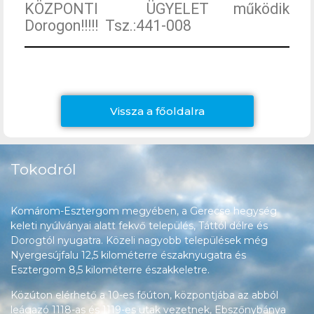
KÖZPONTI ÜGYELET működik
Dorogon!!!!! Tsz.:441-008
Vissza a főoldalra
Tokodról
Komárom-Esztergom megyében, a Gerecse hegység
keleti nyúlványai alatt fekvő település, Táttól délre és
Dorogtól nyugatra. Közeli nagyobb települések még
Nyergesújfalu 12,5 kilométerre északnyugatra és
Esztergom 8,5 kilométerre északkeletre.
Közúton elérhető a 10-es főúton, központjába az abból
leágazó 1118-as és 1119-es utak vezetnek, Ebszőnybánya