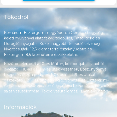
Tokodról
Komárom-Esztergom megyében, a Gerecse hegység
keleti nyúlványai alatt fekvő település, Táttól délre és
Dorogtól nyugatra. Közeli nagyobb települések még
Nyergesújfalu 12,5 kilométerre északnyugatra és
Esztergom 8,5 kilométerre északkeletre.
Közúton elérhető a 10-es főúton, központjába az abból
leágazó 1118-as és 1119-es utak vezetnek, Ebszőnybánya
településrészén pedig az 1106-os és 1119-es utakat
összekötő 1121-es út halad végig. Vonattal az Esztergom–
Almásfüzitő-vasútvonalon érhető el a település, amelynek
saját vasútállomása (Tokod vasútállomás) is van a vonalon.
Információk