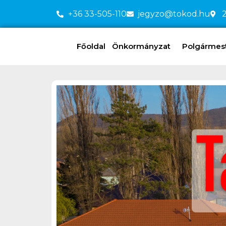
+36 33-505-110
jegyzo@tokod.hu
2
Főoldal
Önkormányzat
Polgármeste