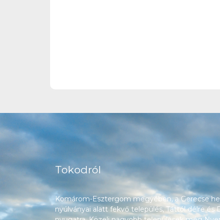
Tokodról
Komárom-Esztergom megyében, a Gerecse heg
nyúlványai alatt fekvő település, Táttól délre és
nyugatra. Közeli nagyobb települések még Nyerg