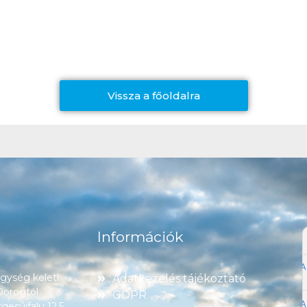
Vissza a főoldalra
Információk
ység keleti
Adatkezelés tájékoztató
 Dorogtól
GDPR
esújfalu 12,5