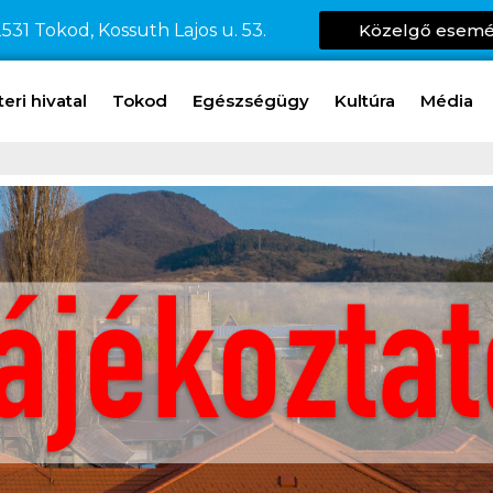
531 Tokod, Kossuth Lajos u. 53.
Közelgő esem
ri hivatal
Tokod
Egészségügy
Kultúra
Média