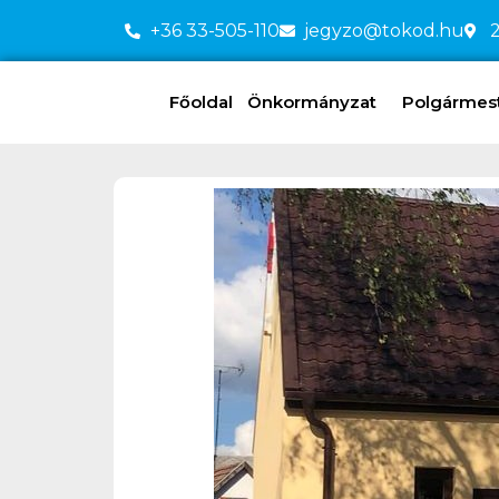
+36 33-505-110
jegyzo@tokod.hu
2
Főoldal
Önkormányzat
Polgármeste