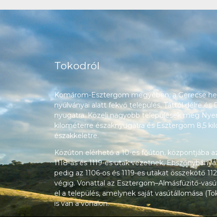
Tokodról
Komárom-Esztergom megyében, a Gerecse heg
nyúlványai alatt fekvő település, Táttól délre és
nyugatra. Közeli nagyobb települések még Nyerg
kilométerre északnyugatra és Esztergom 8,5 ki
északkeletre.
Közúton elérhető a 10-es főúton, központjába a
1118-as és 1119-es utak vezetnek, Ebszőnybánya
pedig az 1106-os és 1119-es utakat összekötő 112
végig. Vonattal az Esztergom–Almásfüzitő-vasú
el a település, amelynek saját vasútállomása (T
is van a vonalon.