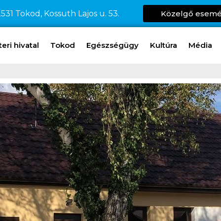
531 Tokod, Kossuth Lajos u. 53.
Közelgő esem
ri hivatal
Tokod
Egészségügy
Kultúra
Média