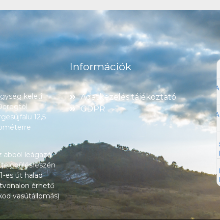
Információk
ység keleti
Adatkezelés tájékoztató
 Dorogtól
GDPR
esújfalu 12,5
lométerre
z abból leágazó
 településrészén
1-es út halad
tvonalon érhető
okod vasútállomás)