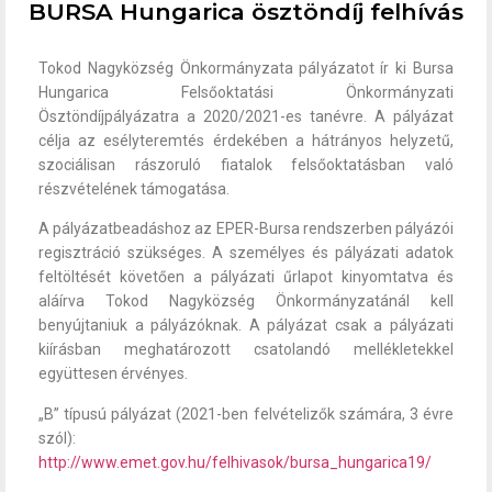
BURSA Hungarica ösztöndíj felhívás
Tokod Nagyközség Önkormányzata pályázatot ír ki Bursa
Hungarica Felsőoktatási Önkormányzati
Ösztöndíjpályázatra a 2020/2021-es tanévre. A pályázat
célja az esélyteremtés érdekében a hátrányos helyzetű,
szociálisan rászoruló fiatalok felsőoktatásban való
részvételének támogatása.
A pályázatbeadáshoz az EPER-Bursa rendszerben pályázói
regisztráció szükséges. A személyes és pályázati adatok
feltöltését követően a pályázati űrlapot kinyomtatva és
aláírva Tokod Nagyközség Önkormányzatánál kell
benyújtaniuk a pályázóknak. A pályázat csak a pályázati
kiírásban meghatározott csatolandó mellékletekkel
együttesen érvényes.
„B” típusú pályázat (2021-ben felvételizők számára, 3 évre
szól):
http://www.emet.gov.hu/felhivasok/bursa_hungarica19/