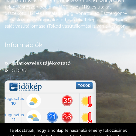
leágazó 1118-as és 1119-es utak vezetnek, Ebszőnybánya
településrészén pedig az 1106-os és 1119-es utakat
összekötő 1121-es út halad végig. Vonattal az Esztergom–
Almásfüzitő-vasútvonalon érhető el a település, amelynek
saját vasútállomása (Tokod vasútállomás) is van a vonalon.
Információk
Adatkezelés tájékoztató
GDPR
Tájékoztatjuk, hogy a honlap felhasználói élmény fokozásának