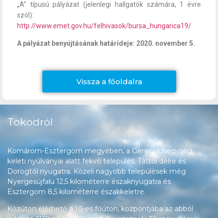
„A” típusú pályázat (jelenlegi hallgatók számára, 1 évre
szól):
http://www.emet.gov.hu/felhivasok/bursa_hungarica19/
A pályázat benyújtásának határideje: 2020. november 5.
Vissza a főoldalra
Tokodról
Komárom-Esztergom megyében, a Gerecse hegység
keleti nyúlványai alatt fekvő település, Táttól délre és
Dorogtól nyugatra. Közeli nagyobb települések még
Nyergesújfalu 12,5 kilométerre északnyugatra és
Esztergom 8,5 kilométerre északkeletre.
Közúton elérhető a 10-es főúton, központjába az abból