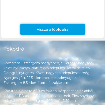
Vissza a főoldalra
Tokodról
Komárom-Esztergom megyében, a Gerecse hegység
keleti nyúlványai alatt fekvő település, Táttól délre és
Dorogtól nyugatra. Közeli nagyobb települések még
Nyergesújfalu 12,5 kilométerre északnyugatra és
Esztergom 8,5 kilométerre északkeletre.
Közúton elérhető a 10-es főúton, központjába az abból
leágazó 1118-as és 1119-es utak vezetnek, Ebszőnybánya
településrészén pedig az 1106-os és 1119-es utakat