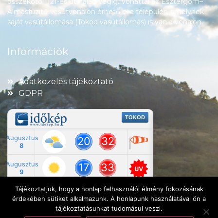
összekötő 1121-es út halad végig. Vonattal az Esztergom–
Almásfüzitő-vasútvonalon érhető el a település, amelynek
saját vasútállomása (Tokod vasútállomás) is van a vonalon.
Információk
Adatkezelés tájékoztató
GDPR
Tájékoztatjuk, hogy a honlap felhasználói élmény fokozásának
érdekében sütiket alkalmazunk. A honlapunk használatával ön a
tájékoztatásunkat tudomásul veszi.