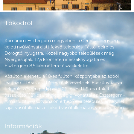
Tokodról
Komárom-Esztergom megyében, a Gerecse hegység
keleti nyúlványai alatt fekvő település, Táttól délre és
Dorogtól nyugatra. Közeli nagyobb települések még
Nyergesújfalu 12,5 kilométerre északnyugatra és
Esztergom 8,5 kilométerre északkeletre.
Közúton elérhető a 10-es főúton, központjába az abból
leágazó 1118-as és 1119-es utak vezetnek, Ebszőnybánya
településrészén pedig az 1106-os és 1119-es utakat
összekötő 1121-es út halad végig. Vonattal az Esztergom–
Almásfüzitő-vasútvonalon érhető el a település, amelynek
saját vasútállomása (Tokod vasútállomás) is van a vonalon.
Információk