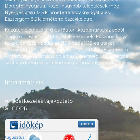
Dorogtól nyugatra. Közeli nagyobb települések még
Nyergesújfalu 12,5 kilométerre északnyugatra és
Esztergom 8,5 kilométerre északkeletre.
Közúton elérhető a 10-es főúton, központjába az abból
leágazó 1118-as és 1119-es utak vezetnek, Ebszőnybánya
településrészén pedig az 1106-os és 1119-es utakat
összekötő 1121-es út halad végig. Vonattal az Esztergom–
Almásfüzitő-vasútvonalon érhető el a település, amelynek
saját vasútállomása (Tokod vasútállomás) is van a vonalon.
Információk
Adatkezelés tájékoztató
GDPR