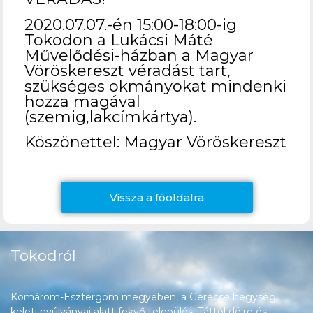
2020.07.07.-én 15:00-18:00-ig
Tokodon a Lukácsi Máté
Művelődési-házban a Magyar
Vöröskereszt véradást tart,
szükséges okmányokat mindenki
hozza magával
(szemig,lakcímkártya).
Köszönettel: Magyar Vöröskereszt
Vissza a főoldalra
Tokodról
Komárom-Esztergom megyében, a Gerecse hegység
keleti nyúlványai alatt fekvő település, Táttól délre és