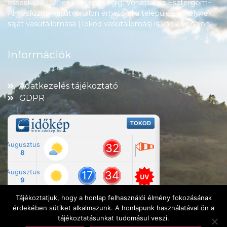
összekötő 1121-es út halad végig. Vonattal az Esztergom–
Almásfüzitő-vasútvonalon érhető el a település, amelynek
saját vasútállomása (Tokod vasútállomás) is van a vonalon.
Információk
Adatkezelés tájékoztató
GDPR
Tájékoztatjuk, hogy a honlap felhasználói élmény fokozásának
érdekében sütiket alkalmazunk. A honlapunk használatával ön a
tájékoztatásunkat tudomásul veszi.