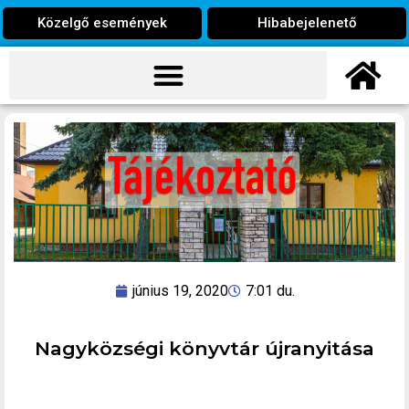
Közelgő események
Hibabejelenető
június 19, 2020
7:01 du.
Nagyközségi könyvtár újranyitása