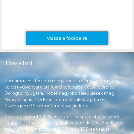
Vissza a főoldalra
Tokodról
Komárom-Esztergom megyében, a Gerecse hegység
keleti nyúlványai alatt fekvő település, Táttól délre és
Dorogtól nyugatra. Közeli nagyobb települések még
Nyergesújfalu 12,5 kilométerre északnyugatra és
Esztergom 8,5 kilométerre északkeletre.
Közúton elérhető a 10-es főúton, központjába az abból
leágazó 1118-as és 1119-es utak vezetnek, Ebszőnybánya
településrészén pedig az 1106-os és 1119-es utakat