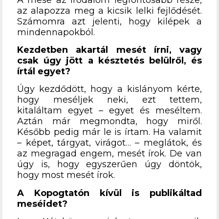
az alapozza meg a kicsik lelki fejlődését.
Számomra azt jelenti, hogy kilépek a
mindennapokból.
Kezdetben akartál mesét írni, vagy
csak úgy jött a késztetés belülről, és
írtál egyet?
Úgy kezdődött, hogy a kislányom kérte,
hogy meséljek neki, ezt tettem,
kitaláltam egyet – egyet és meséltem.
Aztán már megmondta, hogy miről.
Később pedig már le is írtam. Ha valamit
– képet, tárgyat, virágot… – meglátok, és
az megragad engem, mesét írok. De van
úgy is, hogy egyszerűen úgy döntök,
hogy most mesét írok.
A Kopogtatón kívül is publikáltad
meséidet?