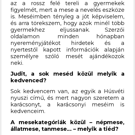
az a rossz felé tereli a gyermekek
figyelmét, mert a mese a nevelés eszköze
is. Meséimben tényleg a jót képviselem,
és arra törekszem, hogy azok minél több
gyermekhez eljussanak. Szerzői
oldalamon minden hónapban
nyereményjátékot hirdetek és a
nyertestől kapott információk alapján
személyre szóló mesét ajándékozok
neki.
Judit, a sok meséd közül melyik a
kedvenced?
Sok kedvencem van, az egyik a Húsvéti
nyuszi című, és mert nagyon szeretem a
karácsonyt, a karácsonyi meséim is
kedvenceim.
A mesekategóriák közül – népmese,
állatmese, tanmese… – melyik a tiéd?