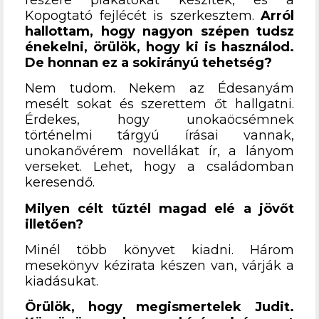
Kopogtató fejlécét is szerkesztem.
Arról
hallottam, hogy nagyon szépen tudsz
énekelni, örülök, hogy ki is használod.
De honnan ez a sokirányú tehetség?
Nem tudom. Nekem az Édesanyám
mesélt sokat és szerettem őt hallgatni.
Érdekes, hogy unokaöcsémnek
történelmi tárgyú írásai vannak,
unokanővérem novellákat ír, a lányom
verseket. Lehet, hogy a családomban
keresendő.
Milyen célt tűztél magad elé a jövőt
illetően?
Minél több könyvet kiadni. Három
mesekönyv kézirata készen van, várják a
kiadásukat.
Örülök, hogy megismertelek Judit.