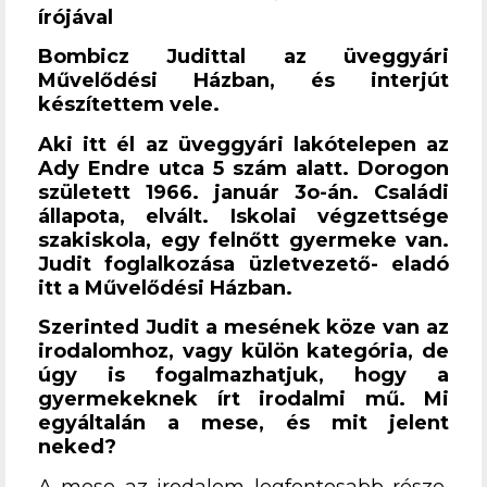
írójával
Bombicz Judittal az üveggyári
Művelődési Házban, és interjút
készítettem vele.
Aki itt él az üveggyári lakótelepen az
Ady Endre utca 5 szám alatt. Dorogon
született 1966. január 3o-án. Családi
állapota, elvált. Iskolai végzettsége
szakiskola, egy felnőtt gyermeke van.
Judit foglalkozása üzletvezető- eladó
itt a Művelődési Házban.
Szerinted Judit a mesének köze van az
irodalomhoz, vagy külön kategória, de
úgy is fogalmazhatjuk, hogy a
gyermekeknek írt irodalmi mű. Mi
egyáltalán a mese, és mit jelent
neked?
A mese az irodalom legfontosabb része,