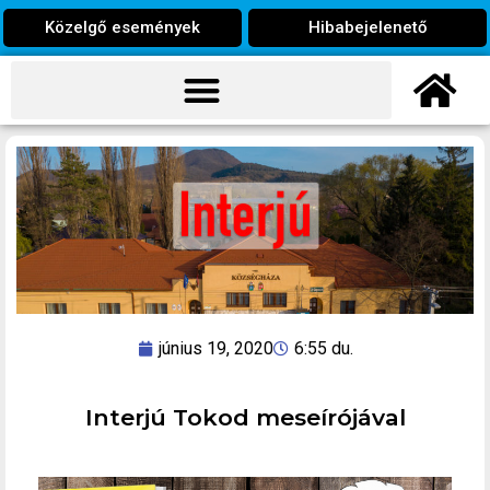
Közelgő események
Hibabejelenető
június 19, 2020
6:55 du.
Interjú Tokod meseírójával