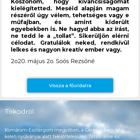
Köszönöm, hogy kíváncsiságomat
kielégítetted. Meséid alapján magam
részéről úgy vélem, tehetséges vagy e
műfajban, és amint kiderült
egyebekben is. Ne hagyd abba az írást,
ne tedd le a „tollat”. Sikerüljön elérni
célodat. Gratulálok neked, rendkívül
lelkes és nagyon kreatív ember vagy.
2o20. május 2o. Soós Rezsőné
Vissza a főoldalra
Tokodról
Komárom-Esztergom megyében, a Gerecse hegység
keleti nyúlványai alatt fekvő település, Táttól délre és