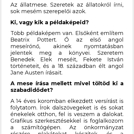
Az állatmese. Szeretek az állatokról írni,
sok mesém szerepelői azok.
Ki, vagy kik a példaképeid?
Több példaképem van. Elsőként említem
Beatrix Pottert. Ő az első angol
meseírónő, akinek nyomtatásban
jelentek meg a könyvei. Szeretem
Benedek Elek meséit, Fekete István
történeteit, és a 18. században élt angol
Jane Austen írásait.
A mese írása mellett mivel töltöd ki a
szabadidődet?
A 14 éves koromban elkezdett versírást is
folytatom. Írok dalszövegeket is és sokat
énekelek otthon, fel is veszem a dalokat.
Grafikus szerkesztésekkel is foglalkozom
a számítógépen. Az önkormányzat
részére plakátokat készítek, és a