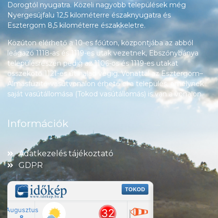
Dorogtól nyugatra. Közeli nagyobb települések még
Nyergesújfalu 12,5 kilométerre északnyugatra és
Esztergom 8,5 kilométerre északkeletre.
Közúton elérhető a 10-es főúton, központjába az abból
leágazó 1118-as és 1119-es utak vezetnek, Ebszőnybánya
településrészén pedig az 1106-os és 1119-es utakat
összekötő 1121-es út halad végig. Vonattal az Esztergom–
Almásfüzitő-vasútvonalon érhető el a település, amelynek
saját vasútállomása (Tokod vasútállomás) is van a vonalon.
Információk
Adatkezelés tájékoztató
GDPR