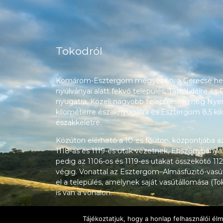
Tokodról
Komárom-Esztergom megyében, a Gerecse heg
nyúlványai alatt fekvő település, Táttól délre és
nyugatra. Közeli nagyobb települések még Nyerg
kilométerre északnyugatra és Esztergom 8,5 ki
északkeletre.
Közúton elérhető a 10-es főúton, központjába a
1118-as és 1119-es utak vezetnek, Ebszőnybánya
pedig az 1106-os és 1119-es utakat összekötő 112
végig. Vonattal az Esztergom–Almásfüzitő-vasú
el a település, amelynek saját vasútállomása (T
is van a vonalon.
Tájékoztatjuk, hogy a honlap felhasználói é