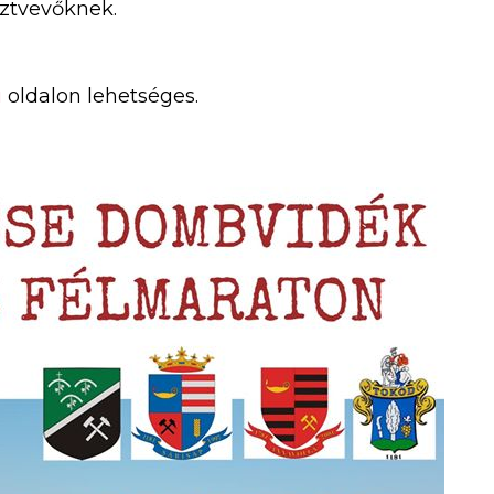
észtvevőknek.
u
oldalon lehetséges.