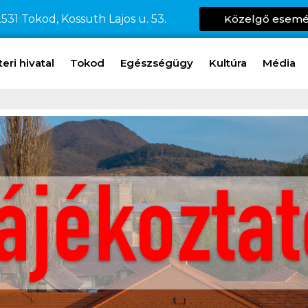
531 Tokod, Kossuth Lajos u. 53.
Közelgő esem
ri hivatal
Tokod
Egészségügy
Kultúra
Média