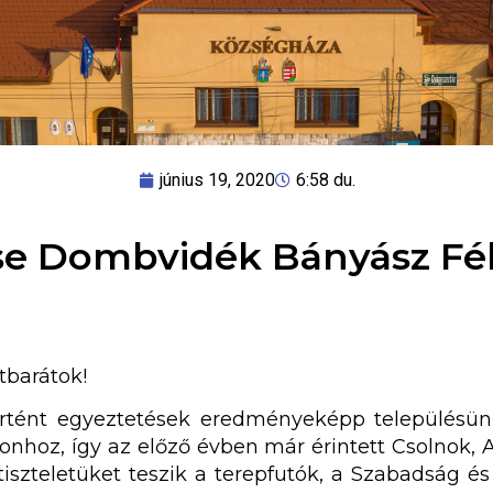
június 19, 2020
6:58 du.
cse Dombvidék Bányász F
tbarátok!
tént egyeztetések eredményeképp településünk 
hoz, így az előző évben már érintett Csolnok, 
tiszteletüket teszik a terepfutók, a Szabadság és