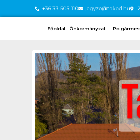
+36 33-505-110
jegyzo@tokod.hu
2
Főoldal
Önkormányzat
Polgármeste