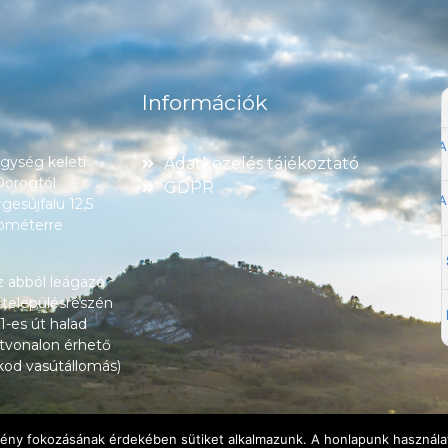
Információk
ység keleti
Adatkezelés tájékoztató
 Dorogtól
GDPR
esújfalu 12,5
lométerre
z abból leágazó
 településrészén
1-es út halad
tvonalon érhető
okod vasútállomás)
lmény fokozásának érdekében sütiket alkalmazunk. A honlapunk használat