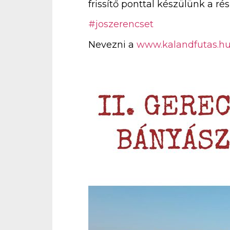
frissítő ponttal készülünk a r
#joszerencset
Nevezni a
www.kalandfutas.h