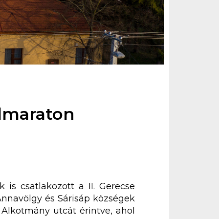
élmaraton
is csatlakozott a II. Gerecse
Annavölgy és Sárisáp községek
 Alkotmány utcát érintve, ahol