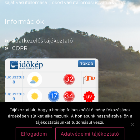
saját vasútállomása (Tokod vasútállomás) is van a vonalon.
Információk
Adatkezelés tájékoztató
GDPR
Tájékoztatjuk, hogy a honlap felhasználói élmény fokozásának
érdekében sütiket alkalmazunk. A honlapunk használatával ön a
tájékoztatásunkat tudomásul veszi.
Elfogadom
Adatvédelmi tájékoztató