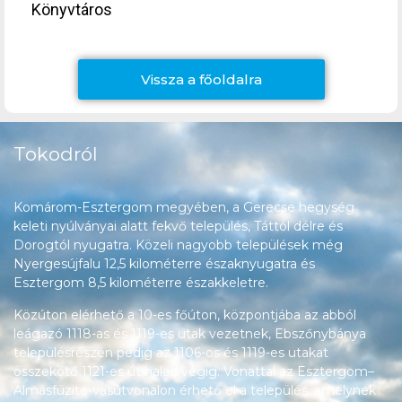
Könyvtáros
Vissza a főoldalra
Tokodról
Komárom-Esztergom megyében, a Gerecse hegység
keleti nyúlványai alatt fekvő település, Táttól délre és
Dorogtól nyugatra. Közeli nagyobb települések még
Nyergesújfalu 12,5 kilométerre északnyugatra és
Esztergom 8,5 kilométerre északkeletre.
Közúton elérhető a 10-es főúton, központjába az abból
leágazó 1118-as és 1119-es utak vezetnek, Ebszőnybánya
településrészén pedig az 1106-os és 1119-es utakat
összekötő 1121-es út halad végig. Vonattal az Esztergom–
Almásfüzitő-vasútvonalon érhető el a település, amelynek