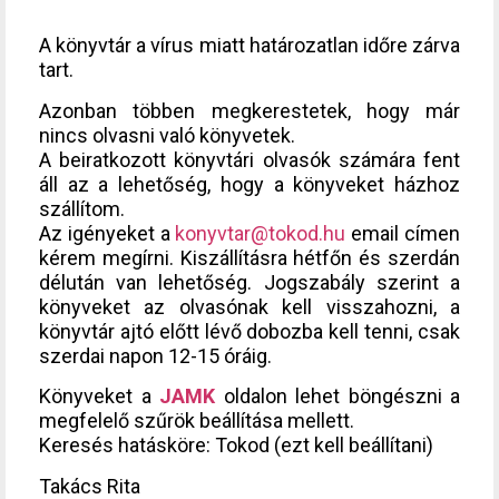
A könyvtár a vírus miatt határozatlan időre zárva
tart.
Azonban többen megkerestetek, hogy már
nincs olvasni való könyvetek.
A beiratkozott könyvtári olvasók számára fent
áll az a lehetőség, hogy a könyveket házhoz
szállítom.
Az igényeket a
konyvtar@tokod.hu
email címen
kérem megírni. Kiszállításra hétfőn és szerdán
délután van lehetőség. Jogszabály szerint a
könyveket az olvasónak kell visszahozni, a
könyvtár ajtó előtt lévő dobozba kell tenni, csak
szerdai napon 12-15 óráig.
Könyveket a
JAMK
oldalon lehet böngészni a
megfelelő szűrök beállítása mellett.
Keresés hatásköre: Tokod (ezt kell beállítani)
Takács Rita