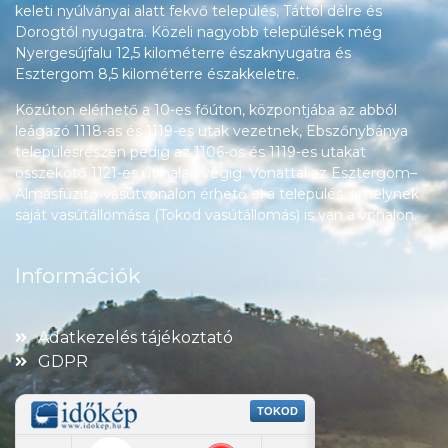
keleti nyúlványai alatt fekvő település, Táttól délre és
Dorogtól nyugatra. Közeli nagyobb települések még
Nyergesújfalu 12,5 kilométerre északnyugatra és
Esztergom 8,5 kilométerre északkeletre.
Közúton elérhető a 10-es főúton, központjába az abból
leágazó 1118-as és 1119-es utak vezetnek, Ebszőnybánya
településrészén pedig az 1106-os és 1119-es utakat
összekötő 1121-es út halad végig. Vonattal az Esztergom–
Almásfüzitő-vasútvonalon érhető el a település, amelynek
saját vasútállomása (Tokod vasútállomás) is van a vonalon.
Információk
Adatkezelés tájékoztató
GDPR