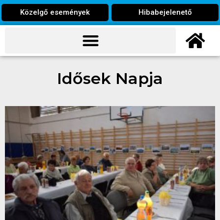
Közelgő események
Hibabejelenető
Idősek Napja