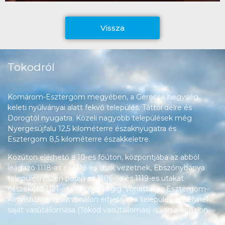
Vissza
Tokodról
Komárom-Esztergom megyében, a Gerecse hegység
keleti nyúlványai alatt fekvő település, Táttól délre és
Dorogtól nyugatra. Közeli nagyobb települések még
Nyergesújfalu 12,5 kilométerre északnyugatra és
Esztergom 8,5 kilométerre északkeletre.
Közúton elérhető a 10-es főúton, központjába az abból
leágazó 1118-as és 1119-es utak vezetnek, Ebszőnybánya
településrészén pedig az 1106-os és 1119-es utakat
összekötő 1121-es út halad végig. Vonattal az Esztergom–
Almásfüzitő-vasútvonalon érhető el a település, amelynek
saját vasútállomása (Tokod vasútállomás) is van a vonalon.