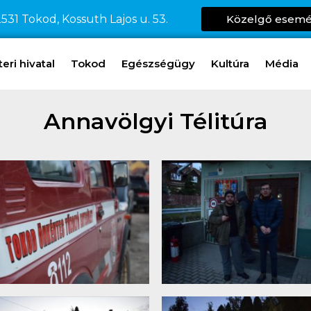
531 Tokod, Kossuth Lajos u. 53.
Közelgő esem
ri hivatal
Tokod
Egészségügy
Kultúra
Média
Annavölgyi Télitúra