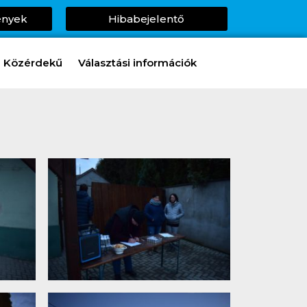
ények
Hibabejelentő
Közérdekű
Választási információk