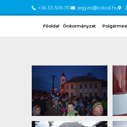
+36 33-505-110
jegyzo@tokod.hu
2
Főoldal
Önkormányzat
Polgármeste