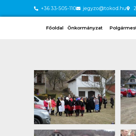
+36 33-505-110
jegyzo@tokod.hu
2
Főoldal
Önkormányzat
Polgármeste