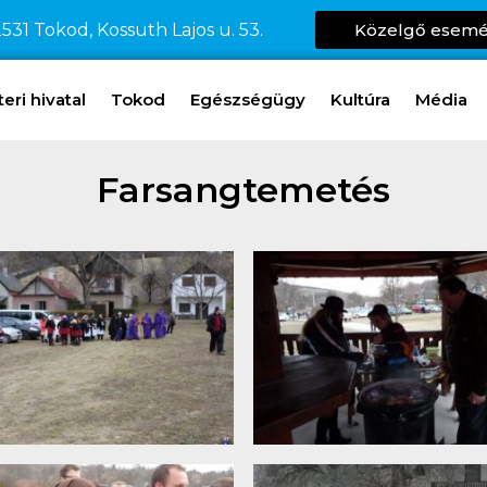
531 Tokod, Kossuth Lajos u. 53.
Közelgő esem
ri hivatal
Tokod
Egészségügy
Kultúra
Média
Farsangtemetés