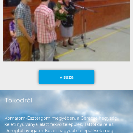
Vissza
Tokodról
Komárom-Esztergom megyében, a Gerecse hegység
keleti nyúlványai alatt fekvő település, Táttól délre és
Dorogtól nyugatra. Közeli nagyobb települések még