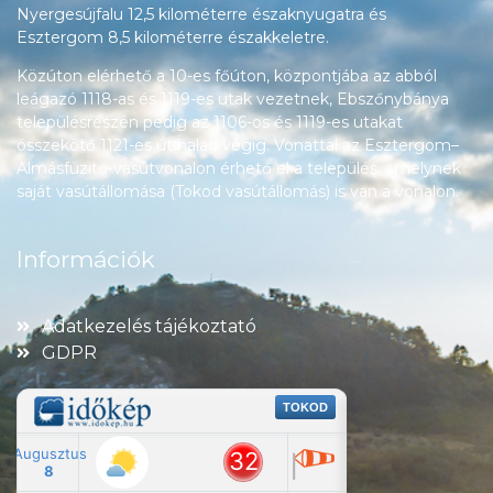
Nyergesújfalu 12,5 kilométerre északnyugatra és
Esztergom 8,5 kilométerre északkeletre.
Közúton elérhető a 10-es főúton, központjába az abból
leágazó 1118-as és 1119-es utak vezetnek, Ebszőnybánya
településrészén pedig az 1106-os és 1119-es utakat
összekötő 1121-es út halad végig. Vonattal az Esztergom–
Almásfüzitő-vasútvonalon érhető el a település, amelynek
saját vasútállomása (Tokod vasútállomás) is van a vonalon.
Információk
Adatkezelés tájékoztató
GDPR