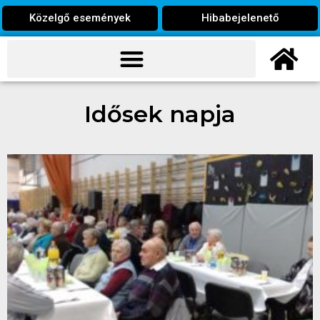
Közelgő események
Hibabejelenető
Idősek napja