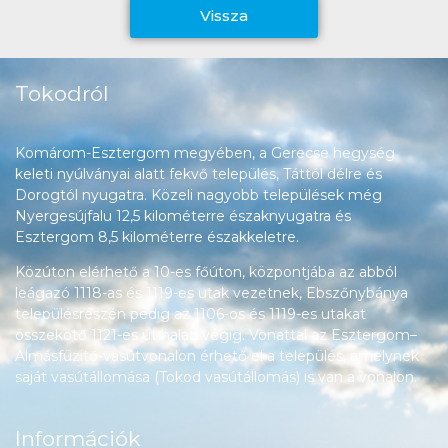
Vissza
Tokodról
Komárom-Esztergom megyében, a Gerecse hegység
keleti nyúlványai alatt fekvő település, Táttól délre és
Dorogtól nyugatra. Közeli nagyobb települések még
Nyergesújfalu 12,5 kilométerre északnyugatra és
Esztergom 8,5 kilométerre északkeletre.
Közúton elérhető a 10-es főúton, központjába az abból
leágazó 1118-as és 1119-es utak vezetnek, Ebszőnybánya
településrészén pedig az 1106-os és 1119-es utakat
összekötő 1121-es út halad végig. Vonattal az Esztergom–
Almásfüzitő-vasútvonalon érhető el a település, amelynek
saját vasútállomása (Tokod vasútállomás) is van a vonalon.
Információk