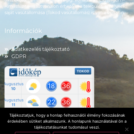
összekötő 1121-es út halad végig. Vonattal az Esztergom–
Almásfüzitő-vasútvonalon érhető el a település, amelynek
saját vasútállomása (Tokod vasútállomás) is van a vonalon.
Információk
Adatkezelés tájékoztató
GDPR
Tájékoztatjuk, hogy a honlap felhasználói élmény fokozásának
érdekében sütiket alkalmazunk. A honlapunk használatával ön a
tájékoztatásunkat tudomásul veszi.