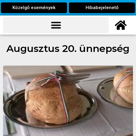
Közelgő események
Hibabejelenető
Augusztus 20. ünnepség