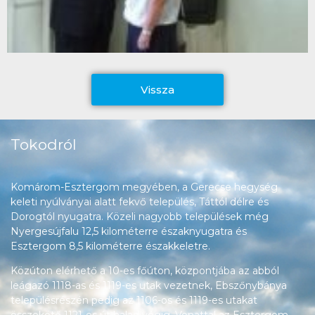
Vissza
Tokodról
Komárom-Esztergom megyében, a Gerecse hegység
keleti nyúlványai alatt fekvő település, Táttól délre és
Dorogtól nyugatra. Közeli nagyobb települések még
Nyergesújfalu 12,5 kilométerre északnyugatra és
Esztergom 8,5 kilométerre északkeletre.
Közúton elérhető a 10-es főúton, központjába az abból
leágazó 1118-as és 1119-es utak vezetnek, Ebszőnybánya
településrészén pedig az 1106-os és 1119-es utakat