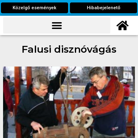
Közelgő események
Hibabejelenető
Falusi disznóvágás