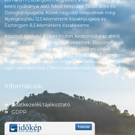
Komárom-Esztergom megyében, a Gerecse hegység
keleti nyúlványai alatt fekvő település, Táttól délre és
Dorogtól nyugatra. Közeli nagyobb települések még
Nyergesújfalu 12,5 kilométerre északnyugatra és
Esztergom 8,5 kilométerre északkeletre.
Közúton elérhető a 10-es főúton, központjába az abból
leágazó 1118-as és 1119-es utak vezetnek, Ebszőnybánya
településrészén pedig az 1106-os és 1119-es utakat
összekötő 1121-es út halad végig. Vonattal az Esztergom–
Almásfüzitő-vasútvonalon érhető el a település, amelynek
saját vasútállomása (Tokod vasútállomás) is van a vonalon.
Információk
Adatkezelés tájékoztató
GDPR