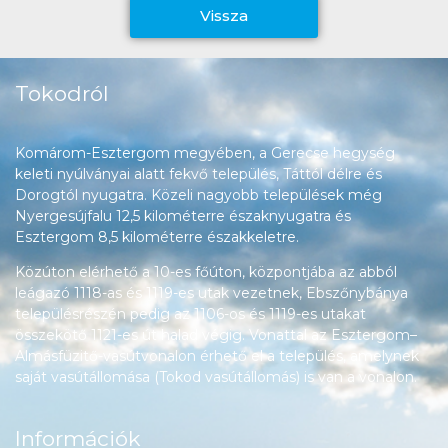
Vissza
Tokodról
Komárom-Esztergom megyében, a Gerecse hegység
keleti nyúlványai alatt fekvő település, Táttól délre és
Dorogtól nyugatra. Közeli nagyobb települések még
Nyergesújfalu 12,5 kilométerre északnyugatra és
Esztergom 8,5 kilométerre északkeletre.
Közúton elérhető a 10-es főúton, központjába az abból
leágazó 1118-as és 1119-es utak vezetnek, Ebszőnybánya
településrészén pedig az 1106-os és 1119-es utakat
összekötő 1121-es út halad végig. Vonattal az Esztergom–
Almásfüzitő-vasútvonalon érhető el a település, amelynek
saját vasútállomása (Tokod vasútállomás) is van a vonalon.
Információk