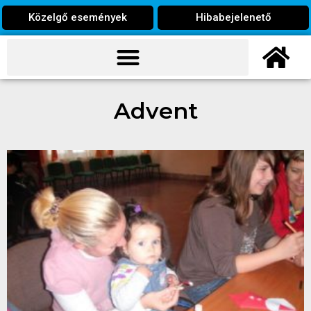
Közelgő események
Hibabejelenető
Advent