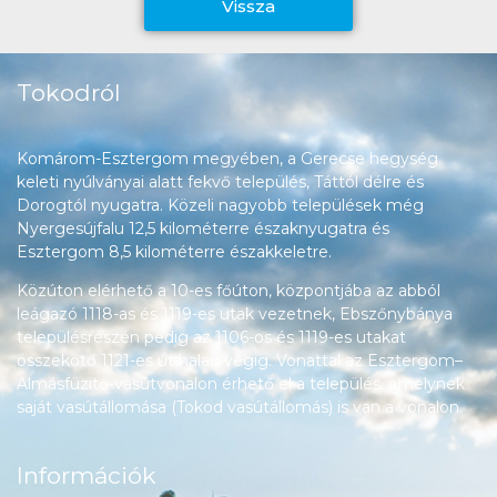
Vissza
Tokodról
Komárom-Esztergom megyében, a Gerecse hegység
keleti nyúlványai alatt fekvő település, Táttól délre és
Dorogtól nyugatra. Közeli nagyobb települések még
Nyergesújfalu 12,5 kilométerre északnyugatra és
Esztergom 8,5 kilométerre északkeletre.
Közúton elérhető a 10-es főúton, központjába az abból
leágazó 1118-as és 1119-es utak vezetnek, Ebszőnybánya
településrészén pedig az 1106-os és 1119-es utakat
összekötő 1121-es út halad végig. Vonattal az Esztergom–
Almásfüzitő-vasútvonalon érhető el a település, amelynek
saját vasútállomása (Tokod vasútállomás) is van a vonalon.
Információk