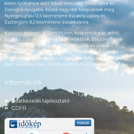
keleti nyúlványai alatt fekvő település, Táttól délre és
Dorogtól nyugatra. Közeli nagyobb települések még
Nyergesújfalu 12,5 kilométerre északnyugatra és
Esztergom 8,5 kilométerre északkeletre.
Közúton elérhető a 10-es főúton, központjába az abból
leágazó 1118-as és 1119-es utak vezetnek, Ebszőnybánya
településrészén pedig az 1106-os és 1119-es utakat
összekötő 1121-es út halad végig. Vonattal az Esztergom–
Almásfüzitő-vasútvonalon érhető el a település, amelynek
saját vasútállomása (Tokod vasútállomás) is van a vonalon.
Információk
Adatkezelés tájékoztató
GDPR