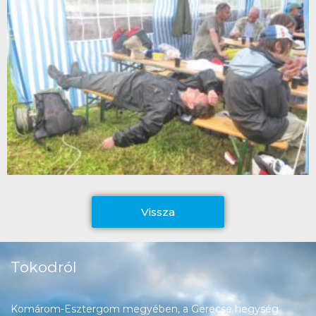
Vissza
Tokodról
Komárom-Esztergom megyében, a Gerecse hegység