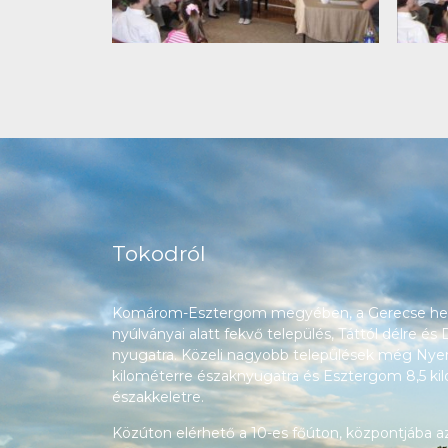
Tokodról
Komárom-Esztergom megyében, a Gerecse heg
nyúlványai alatt fekvő település, Táttól délre és
nyugatra. Közeli nagyobb települések még Nyerg
kilométerre északnyugatra és Esztergom 8,5 ki
északkeletre.
Közúton elérhető a 10-es főúton, központjába a