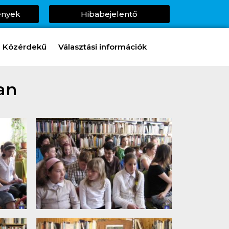
ények
Hibabejelentő
Közérdekű
Választási információk
an