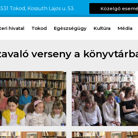
531 Tokod, Kossuth Lajos u. 53.
Közelgő esem
ri hivatal
Tokod
Egészségügy
Kultúra
Média
zavaló verseny a könyvtárb