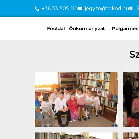
+36 33-505-110
jegyzo@tokod.hu
2
Főoldal
Önkormányzat
Polgármeste
S