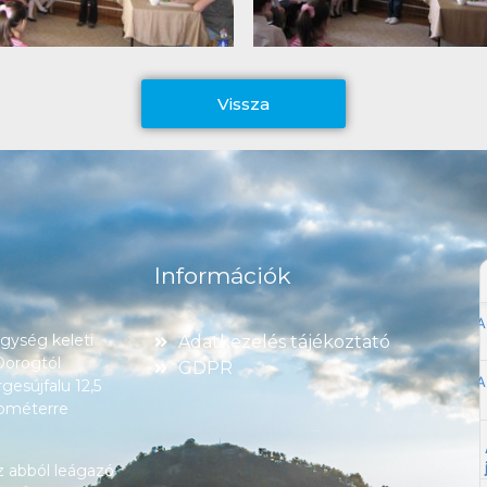
Vissza
Információk
ység keleti
Adatkezelés tájékoztató
 Dorogtól
GDPR
esújfalu 12,5
lométerre
z abból leágazó