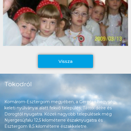
Vissza
Tokodról
Komárom-Esztergom megyében, a Gerecse hegység
keleti nyúlványai alatt fekvő település, Táttól délre és
Dorogtól nyugatra. Közeli nagyobb települések még
Nyergesújfalu 12,5 kilométerre északnyugatra és
Esztergom 8,5 kilométerre északkeletre.