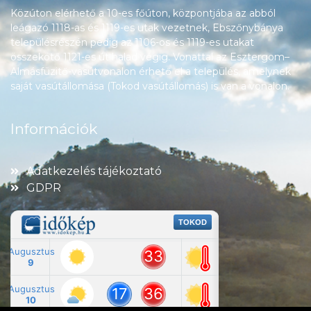
Közúton elérhető a 10-es főúton, központjába az abból
leágazó 1118-as és 1119-es utak vezetnek, Ebszőnybánya
településrészén pedig az 1106-os és 1119-es utakat
összekötő 1121-es út halad végig. Vonattal az Esztergom–
Almásfüzitő-vasútvonalon érhető el a település, amelynek
saját vasútállomása (Tokod vasútállomás) is van a vonalon.
Információk
Adatkezelés tájékoztató
GDPR