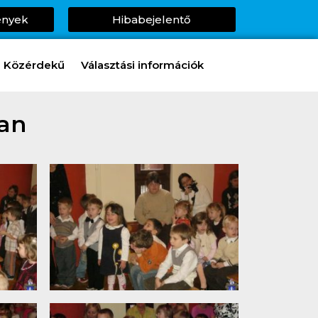
ények
Hibabejelentő
Közérdekű
Választási információk
an