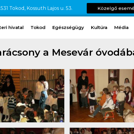
531 Tokod, Kossuth Lajos u. 53.
Közelgő esem
ri hivatal
Tokod
Egészségügy
Kultúra
Média
arácsony a Mesevár óvodáb