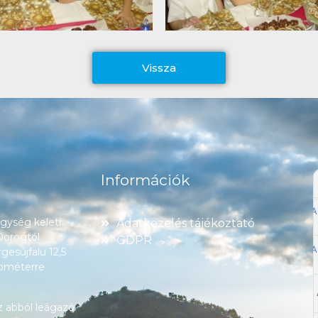
Vissza
Információk
ység keleti
Adatkezelés tájékoztató
 Dorogtól
GDPR
esújfalu 12,5
lométerre
z abból leágazó