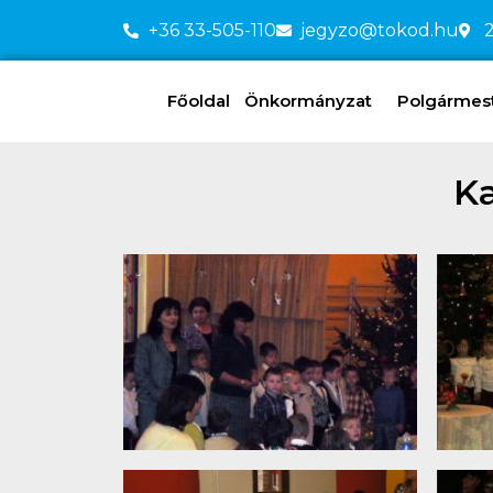
+36 33-505-110
jegyzo@tokod.hu
2
Főoldal
Önkormányzat
Polgármeste
K