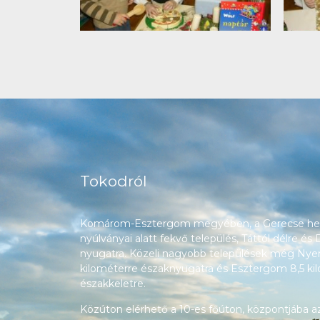
Tokodról
Komárom-Esztergom megyében, a Gerecse heg
nyúlványai alatt fekvő település, Táttól délre és
nyugatra. Közeli nagyobb települések még Nyerg
kilométerre északnyugatra és Esztergom 8,5 ki
északkeletre.
Közúton elérhető a 10-es főúton, központjába a