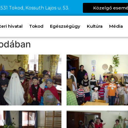
531 Tokod, Kossuth Lajos u. 53.
Közelgő esem
ri hivatal
Tokod
Egészségügy
Kultúra
Média
vodában