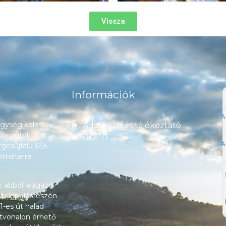
Vissza
Információk
ység keleti
Adatkezelés tájékoztató
 Dorogtól
GDPR
esújfalu 12,5
lométerre
z abból leágazó
 településrészén
1-es út halad
tvonalon érhető