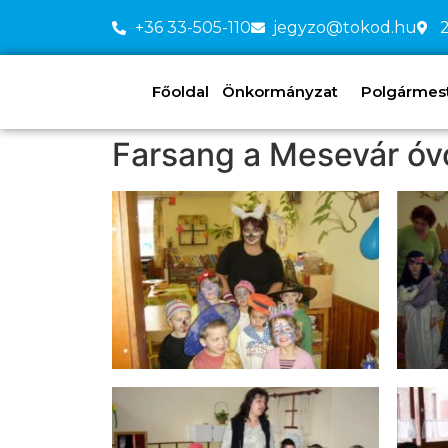
+36 33-505-110
jegyzo@tokod.hu
2
Főoldal
Önkormányzat
Polgármeste
Farsang a Mesevár ó