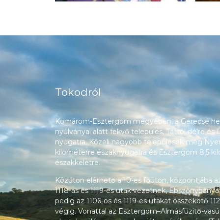
Tokodról
Komárom-Esztergom megyében, a Gerecse heg
nyúlványai alatt fekvő település, Táttól délre és
nyugatra. Közeli nagyobb települések még Nyerg
kilométerre északnyugatra és Esztergom 8,5 ki
északkeletre.
Közúton elérhető a 10-es főúton, központjába a
1118-as és 1119-es utak vezetnek, Ebszőnybánya
pedig az 1106-os és 1119-es utakat összekötő 112
végig. Vonattal az Esztergom–Almásfüzitő-vasú