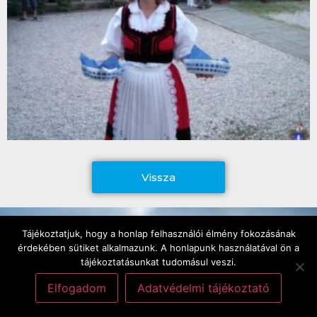
Vissza
Tokodról
Tájékoztatjuk, hogy a honlap felhasználói élmény fokozásának
érdekében sütiket alkalmazunk. A honlapunk használatával ön a
tájékoztatásunkat tudomásul veszi.
Komárom-Esztergom megyében, a Gerecse hegység
Elfogadom
Adatvédelmi tájékoztató
keleti nyúlványai alatt fekvő település, Táttól délre és
Dorogtól nyugatra. Közeli nagyobb települések még