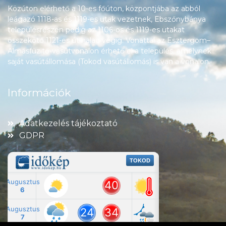
Közúton elérhető a 10-es főúton, központjába az abból
leágazó 1118-as és 1119-es utak vezetnek, Ebszőnybánya
településrészén pedig az 1106-os és 1119-es utakat
összekötő 1121-es út halad végig. Vonattal az Esztergom–
Almásfüzitő-vasútvonalon érhető el a település, amelynek
saját vasútállomása (Tokod vasútállomás) is van a vonalon.
Információk
Adatkezelés tájékoztató
GDPR