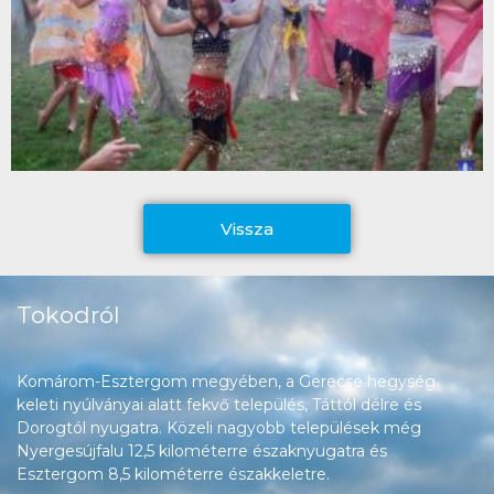
Vissza
Tokodról
Komárom-Esztergom megyében, a Gerecse hegység
keleti nyúlványai alatt fekvő település, Táttól délre és
Dorogtól nyugatra. Közeli nagyobb települések még
Nyergesújfalu 12,5 kilométerre északnyugatra és
Esztergom 8,5 kilométerre északkeletre.