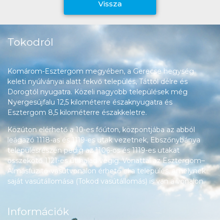
Vissza
Tokodról
Komárom-Esztergom megyében, a Gerecse hegység
keleti nyúlványai alatt fekvő település, Táttól délre és
Dorogtól nyugatra. Közeli nagyobb települések még
Nyergesújfalu 12,5 kilométerre északnyugatra és
Esztergom 8,5 kilométerre északkeletre.
Közúton elérhető a 10-es főúton, központjába az abból
leágazó 1118-as és 1119-es utak vezetnek, Ebszőnybánya
településrészén pedig az 1106-os és 1119-es utakat
összekötő 1121-es út halad végig. Vonattal az Esztergom–
Almásfüzitő-vasútvonalon érhető el a település, amelynek
saját vasútállomása (Tokod vasútállomás) is van a vonalon.
Információk