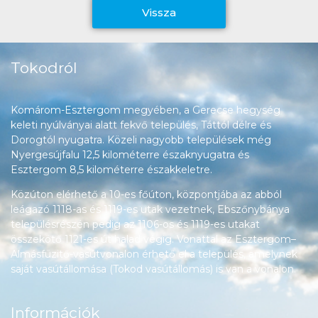
Vissza
Tokodról
Komárom-Esztergom megyében, a Gerecse hegység
keleti nyúlványai alatt fekvő település, Táttól délre és
Dorogtól nyugatra. Közeli nagyobb települések még
Nyergesújfalu 12,5 kilométerre északnyugatra és
Esztergom 8,5 kilométerre északkeletre.
Közúton elérhető a 10-es főúton, központjába az abból
leágazó 1118-as és 1119-es utak vezetnek, Ebszőnybánya
településrészén pedig az 1106-os és 1119-es utakat
összekötő 1121-es út halad végig. Vonattal az Esztergom–
Almásfüzitő-vasútvonalon érhető el a település, amelynek
saját vasútállomása (Tokod vasútállomás) is van a vonalon.
Információk