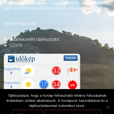
Almásfüzitő-vasútvonalon érhető el a település, amelynek
saját vasútállomása (Tokod vasútállomás) is van a vonalon.
Információk
Adatkezelés tájékoztató
GDPR
Tájékoztatjuk, hogy a honlap felhasználói élmény fokozásának
érdekében sütiket alkalmazunk. A honlapunk használatával ön a
tájékoztatásunkat tudomásul veszi.