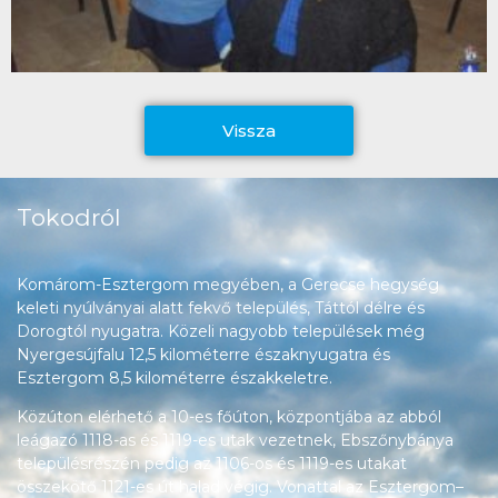
Vissza
Tokodról
Komárom-Esztergom megyében, a Gerecse hegység
keleti nyúlványai alatt fekvő település, Táttól délre és
Dorogtól nyugatra. Közeli nagyobb települések még
Nyergesújfalu 12,5 kilométerre északnyugatra és
Esztergom 8,5 kilométerre északkeletre.
Közúton elérhető a 10-es főúton, központjába az abból
leágazó 1118-as és 1119-es utak vezetnek, Ebszőnybánya
településrészén pedig az 1106-os és 1119-es utakat
összekötő 1121-es út halad végig. Vonattal az Esztergom–