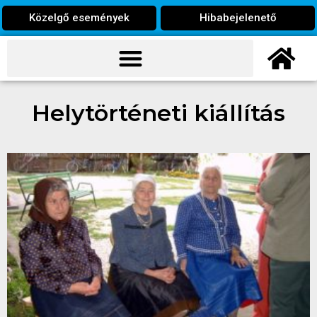
Közelgő események
Hibabejelenető
Helytörténeti kiállítás